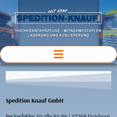
Spedition Knauf GmbH
Beckerfelder Straße 84-86 | 47269 Duisburg